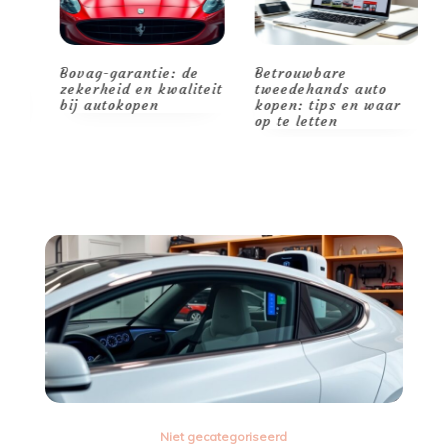
Bovag-garantie: de
Betrouwbare
V
zekerheid en kwaliteit
tweedehands auto
o
bij autokopen
kopen: tips en waar
v
op te letten
Niet gecategoriseerd