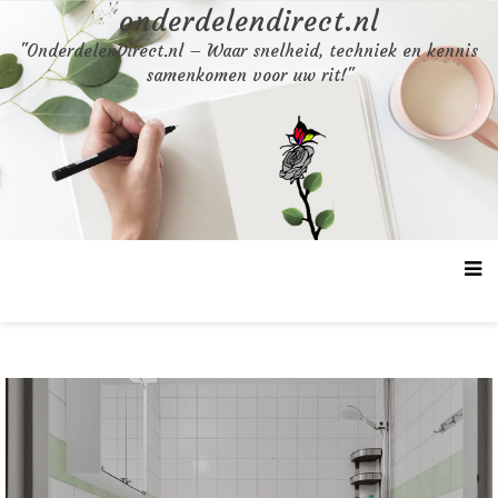
Skip
onderdelendirect.nl
to
"OnderdelenDirect.nl – Waar snelheid, techniek en kennis
content
samenkomen voor uw rit!"