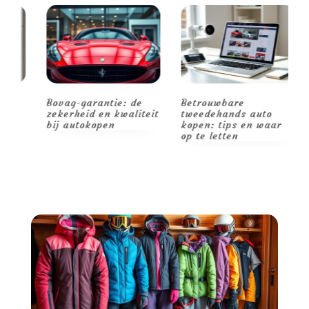
Bovag-garantie: de
Betrouwbare
V
zekerheid en kwaliteit
tweedehands auto
o
bij autokopen
kopen: tips en waar
v
op te letten