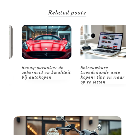
Related posts
Bovag-garantie: de
Betrouwbare
V
zekerheid en kwaliteit
tweedehands auto
o
bij autokopen
kopen: tips en waar
v
op te letten