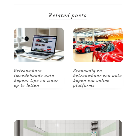
Related posts
Betrouwbare
Eenvoudig en
G
it
tweedehands auto
betrouwbaar een auto
k
kopen: tips en waar
kopen via online
b
op te letten
platforms
u