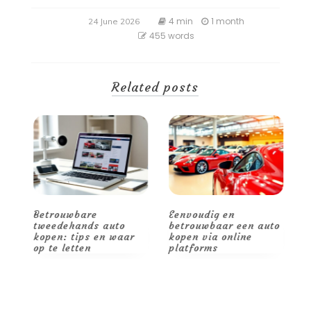
4 min
1 month
24 June 2026
455 words
Related posts
Betrouwbare
Eenvoudig en
V
it
tweedehands auto
betrouwbaar een auto
o
kopen: tips en waar
kopen via online
v
op te letten
platforms