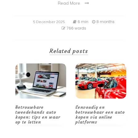
Read More
6 min
8 months
5 December 2025
766 words
Related posts
Betrouwbare
Eenvoudig en
V
tweedehands auto
betrouwbaar een auto
o
kopen: tips en waar
kopen via online
v
op te letten
platforms