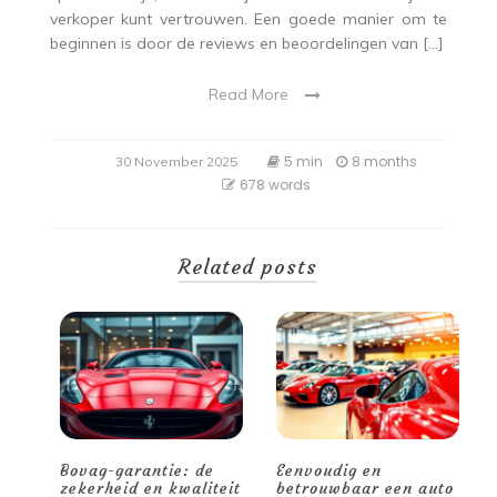
verkoper kunt vertrouwen. Een goede manier om te
beginnen is door de reviews en beoordelingen van […]
Read More
5 min
8 months
30 November 2025
678 words
Related posts
Bovag-garantie: de
Eenvoudig en
V
zekerheid en kwaliteit
betrouwbaar een auto
o