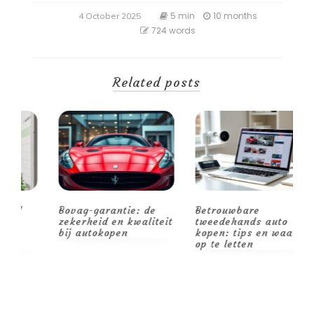
5 min
10 months
4 October 2025
724 words
Related posts
Bovag-garantie: de
Betrouwbare
V
zekerheid en kwaliteit
tweedehands auto
o
bij autokopen
kopen: tips en waar
v
op te letten