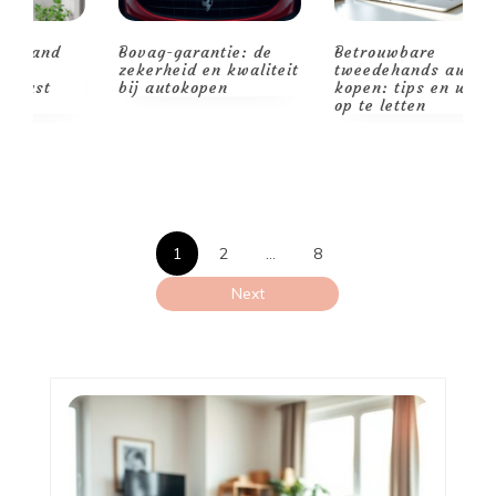
Bovag-garantie: de
Betrouwbare
V
zekerheid en kwaliteit
tweedehands auto
o
bij autokopen
kopen: tips en waar
v
op te letten
Posts
1
2
…
8
pagination
Next