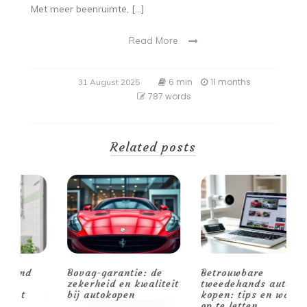
Met meer beenruimte, […]
Read More
6 min
11 months
31 August 2025
787 words
Related posts
Bovag-garantie: de
Betrouwbare
V
zekerheid en kwaliteit
tweedehands auto
o
bij autokopen
kopen: tips en waar
v
op te letten