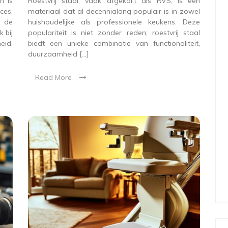
n is
Roestvrij staal, vaak afgekort als RVS, is een
ces.
materiaal dat al decennialang populair is in zowel
n de
huishoudelijke als professionele keukens. Deze
 bij
populariteit is niet zonder reden; roestvrij staal
eid.
biedt een unieke combinatie van functionaliteit,
duurzaamheid […]
Read More