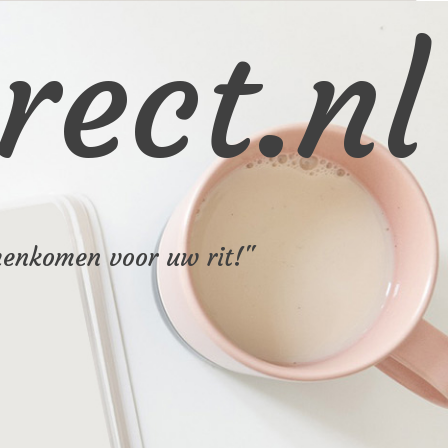
rect.nl
menkomen voor uw rit!"