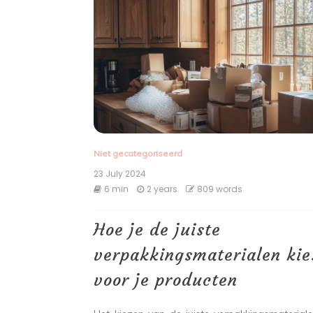
Niet gecategoriseerd
23 July 2024
6 min
2 years
809 words
Hoe je de juiste
verpakkingsmaterialen kie
voor je producten