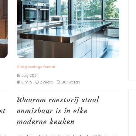
Niet gecategoriseerd
15 July 2024
6 min
2 years
801 words
Waarom roestvrij staal
st
onmisbaar is in elke
moderne keuken