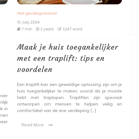
Niet gecategoriseerd
10 July 2024
7 min
2 years
1,047 word
Maak je huis toegankelijker
met een traplift: tips en
voordelen
Een traplift kan een geweldige oplossing zijn om je
huis toegankelijker te maken, vooral als je moeite
ier
hebt met traplopen. Trapliften zijn speciaal
lijk
ontworpen om mensen te helpen veilig en
k in
comfortabel van de ene verdieping […]
nnen
meer
Read More