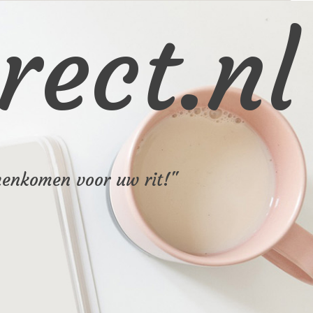
rect.nl
menkomen voor uw rit!"