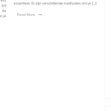
ress
essentieel. Er zijn verschillende methoden om je […]
 tot
, de
Read More
n je