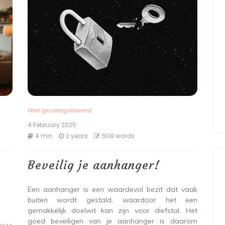
Niet gecategoriseerd
4 February 2025
4 min
2 years
508 words
Beveilig je aanhanger!
Een aanhanger is een waardevol bezit dat vaak
buiten wordt gestald, waardoor het een
gemakkelijk doelwit kan zijn voor diefstal. Het
goed beveiligen van je aanhanger is daarom