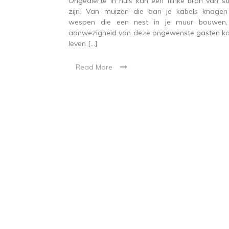
Ongedierte in huis kan een flinke bron van st
zijn. Van muizen die aan je kabels knagen
wespen die een nest in je muur bouwen
aanwezigheid van deze ongewenste gasten ka
leven […]
Read More