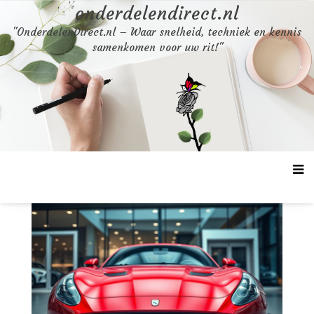
Skip
onderdelendirect.nl
to
"OnderdelenDirect.nl – Waar snelheid, techniek en kennis
content
samenkomen voor uw rit!"