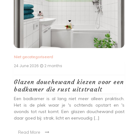
Niet gecategoriseerd
Ni
24 June 2026
2 months
30
Glazen douchewand kiezen voor een
B
badkamer die rust uitstraalt
k
Een badkamer is al lang niet meer alleen praktisch.
H
Het is de plek waar je 's ochtends opstart en 's
sp
 in
avonds tot rust komt. Een glazen douchewand past
v
aar
daar goed bij: strak, licht en eenvoudig […]
be
ige
ier
Read More