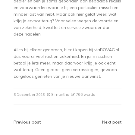
dealer en ben je soms gebonden aan bepaalde regels
en voorwaarden waar je bij een particulier misschien
minder last van hebt. Maar ook hier geldt weer: wat
krijg je ervoor terug? Voor velen wegen de voordelen
van zekerheid, kwaliteit en service zwaarder dan
deze nadelen.
Alles bij elkaar genomen, biedt kopen bij viaBOVAG.nl
dus vooral veel rust en zekerheid. En ja, misschien
betaal je iets meer, maar daarvoor krijg je ook echt
wat terug. Geen gedoe, geen verrassingen, gewoon
zorgeloos genieten van je nieuwe aanwinst.
8 months
766 words
5 December 2025
Post
Previous post
Next post