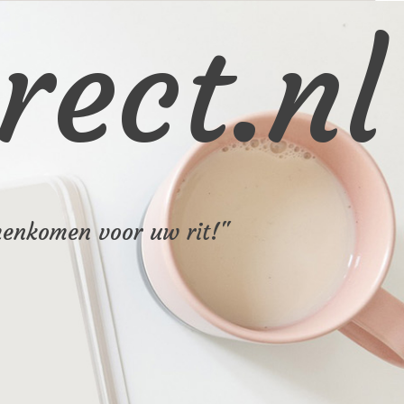
rect.nl
menkomen voor uw rit!"