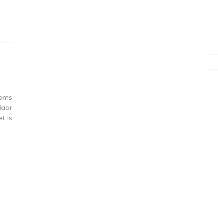
soms
Maar
t is