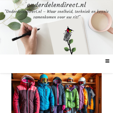
Skip
onderdelendirect.nl
to
"OnderdelenDirect.nl – Waar snelheid, techniek en kennis
content
samenkomen voor uw rit!"