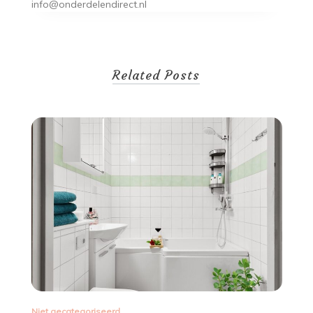
info@onderdelendirect.nl
Related Posts
Niet gecategoriseerd
Ni