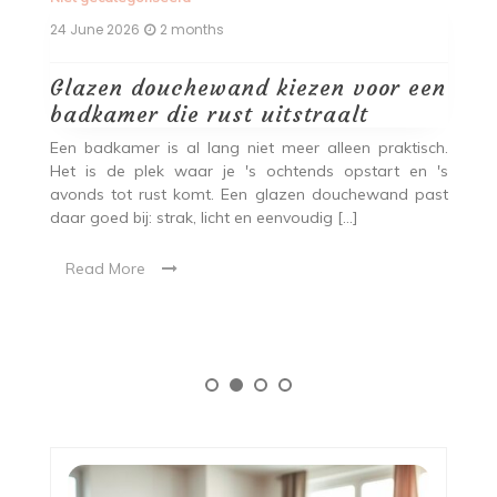
24 June 2026
2 months
5 
Glazen douchewand kiezen voor een
B
badkamer die rust uitstraalt
k
Een badkamer is al lang niet meer alleen praktisch.
A
Het is de plek waar je 's ochtends opstart en 's
ko
 in
avonds tot rust komt. Een glazen douchewand past
co
aar
daar goed bij: strak, licht en eenvoudig […]
zo
ige
ier
Read More