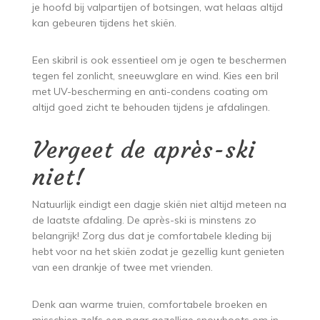
je hoofd bij valpartijen of botsingen, wat helaas altijd
kan gebeuren tijdens het skiën.
Een skibril is ook essentieel om je ogen te beschermen
tegen fel zonlicht, sneeuwglare en wind. Kies een bril
met UV-bescherming en anti-condens coating om
altijd goed zicht te behouden tijdens je afdalingen.
Vergeet de après-ski
niet!
Natuurlijk eindigt een dagje skiën niet altijd meteen na
de laatste afdaling. De après-ski is minstens zo
belangrijk! Zorg dus dat je comfortabele kleding bij
hebt voor na het skiën zodat je gezellig kunt genieten
van een drankje of twee met vrienden.
Denk aan warme truien, comfortabele broeken en
misschien zelfs een paar gezellige snowboots om in