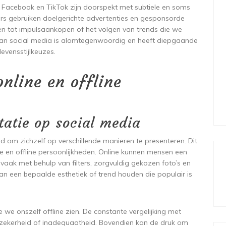
, Facebook en TikTok zijn doorspekt met subtiele en soms
ncers gebruiken doelgerichte advertenties en gesponsorde
den tot impulsaankopen of het volgen van trends die we
van social media is alomtegenwoordig en heeft diepgaande
vensstijlkeuzes.
online en offline
ntatie op social media
 om zichzelf op verschillende manieren te presenteren. Dit
ne en offline persoonlijkheden. Online kunnen mensen een
 vaak met behulp van filters, zorgvuldig gekozen foto’s en
aan een bepaalde esthetiek of trend houden die populair is
we onszelf offline zien. De constante vergelijking met
nzekerheid of inadequaatheid. Bovendien kan de druk om