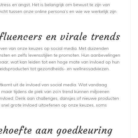
ress en angst. Het is belangrijk om bewust te zijn van
ht tussen onze online persona’s en wie we werkelijk zijn
fluencers en virale trends
mgeven van onze keuzes op social media. Met duizenden
sten en zelfs levensstijlen te promoten. Hun aanbevelingen
aar, wat kan leiden tot een hoge mate van invloed op hun
heidsproducten tot gezondheids- en wellnessadviezen.
rtkomt uit de invloed van social media. Wat vandaag
, maar tijdens de piek van zo’n trend kunnen miljoenen
nvloed. Denk aan challenges, dansjes of nieuwe producten
 snel grote invloed uitoefenen op onze keuzes, soms
behoefte aan goedkeuring