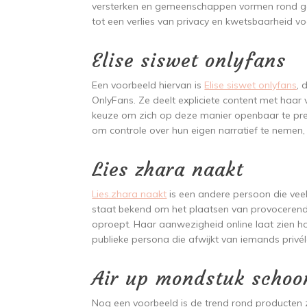
versterken en gemeenschappen vormen rond ged
tot een verlies van privacy en kwetsbaarheid vo
Elise siswet onlyfans
Een voorbeeld hiervan is
Elise siswet onlyfans
, 
OnlyFans. Ze deelt expliciete content met haar 
keuze om zich op deze manier openbaar te prese
om controle over hun eigen narratief te nemen, 
Lies zhara naakt
Lies.zhara naakt
is een andere persoon die veel 
staat bekend om het plaatsen van provocerend
oproept. Haar aanwezigheid online laat zien ho
publieke persona die afwijkt van iemands privé
Air up mondstuk scho
Nog een voorbeeld is de trend rond producten 