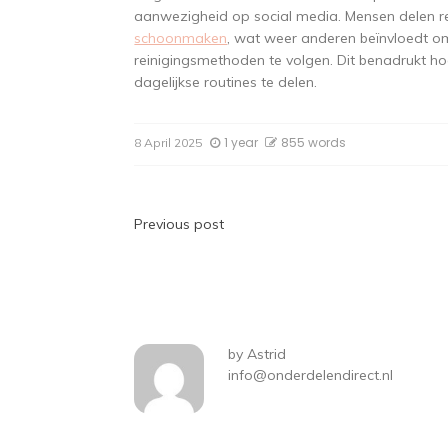
aanwezigheid op social media. Mensen delen re
schoonmaken
, wat weer anderen beïnvloedt om
reinigingsmethoden te volgen. Dit benadrukt h
dagelijkse routines te delen.
1 year
855 words
8 April 2025
Post
Previous post
navigation
by
Astrid
info@onderdelendirect.nl