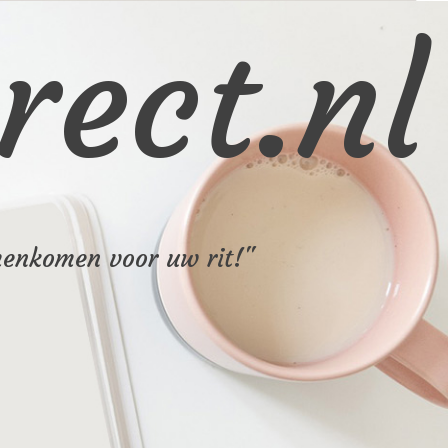
rect.nl
menkomen voor uw rit!"