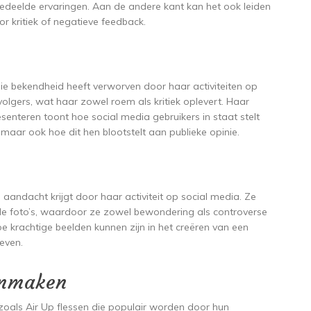
eelde ervaringen. Aan de andere kant kan het ook leiden
or kritiek of negatieve feedback.
die bekendheid heeft verworven door haar activiteiten op
volgers, wat haar zowel roem als kritiek oplevert. Haar
nteren toont hoe social media gebruikers in staat stelt
maar ook hoe dit hen blootstelt aan publieke opinie.
aandacht krijgt door haar activiteit op social media. Ze
e foto’s, waardoor ze zowel bewondering als controverse
e krachtige beelden kunnen zijn in het creëren van een
leven.
onmaken
zoals Air Up flessen die populair worden door hun