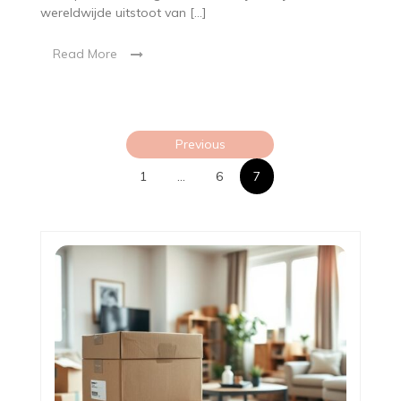
wereldwijde uitstoot van […]
Read More
Posts
Previous
pagination
1
…
6
7