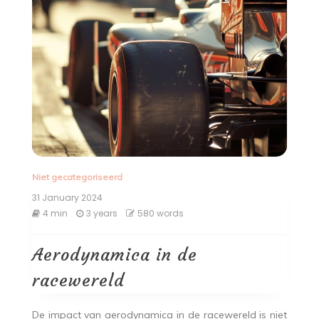
Niet gecategoriseerd
31 January 2024
4 min
3 years
580 words
Aerodynamica in de
racewereld
De impact van aerodynamica in de racewereld is niet