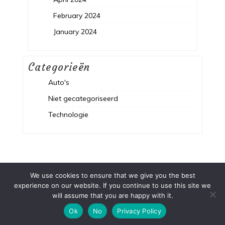
February 2024
January 2024
Categorieën
Auto's
Niet gecategoriseerd
Technologie
We use cookies to ensure that we give you the best
experience on our website. If you continue to use this site we
Proudly powered by WordPress
|
Theme :
New Blog a free
will assume that you are happy with it.
WordPress theme
: by :
Postmagthemes
Ok
No
Privacy Policy