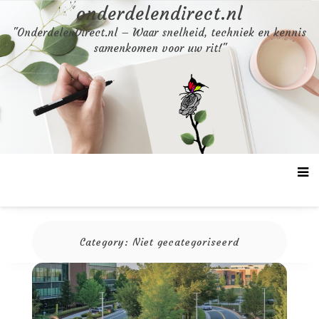
Skip
onderdelendirect.nl
to
"OnderdelenDirect.nl – Waar snelheid, techniek en kennis
content
samenkomen voor uw rit!"
Category:
Niet gecategoriseerd